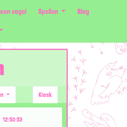
een vogel
Spellen
Blog
n
en
Kiosk
12:50:53