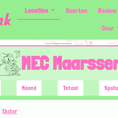
Locaties
Soorten
Review 
Over
MEC Maarsse
Maand
Totaal
Spell
Ekster