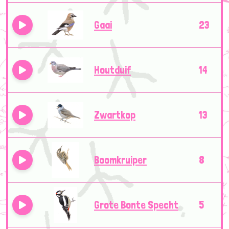
Gaai
23
Houtduif
14
Zwartkop
13
Boomkruiper
8
Grote Bonte Specht
5