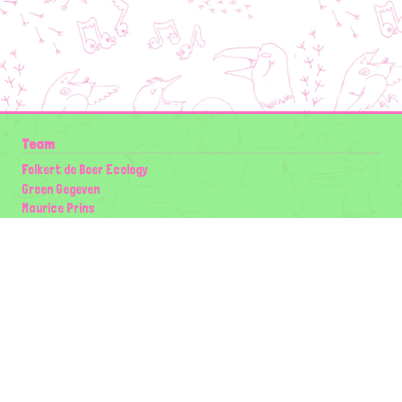
Team
Folkert de Boer Ecology
Groen Gegeven
Maurice Prins
Lowland Ecology Network
Design en Illustraties
Timon Vader
Elwin van der Kolk
volg ons:
Partners
Wilder Land