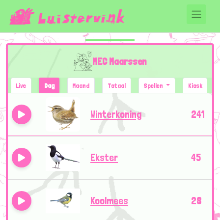
MEC Maarssen
Live
Dag
Maand
Totaal
Spellen
Kiosk
Winterkoning
241
Ekster
45
Koolmees
28