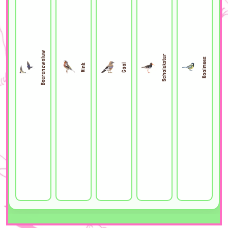
Boerenzwaluw
Scholekster
Koolmees
Gaai
Vink