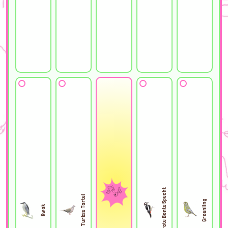
Grote Bonte Specht
Turkse Tortel
Groenling
Kwak