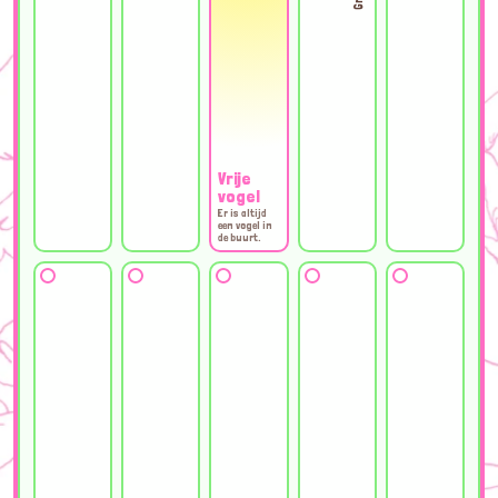
Vrije
vogel
Er is altijd
een vogel in
de buurt.