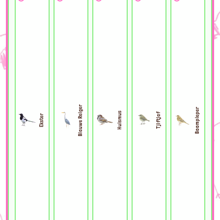
Blauwe Reiger
Boompieper
Huismus
Tjiftjaf
Ekster