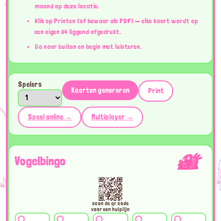
maand op deze locatie.
Klik op Printen (of bewaar als PDF) — elke kaart wordt op
een eigen A4 liggend afgedrukt.
Ga naar buiten en begin met luisteren.
Spelers
Kaarten genereren
Print
Speel online →
Multiplayer →
Vogelbingo
scan de qr code
voor een hulplijn