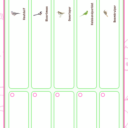
Halsbandparkiet
Boomkruiper
Staartmees
Oeverloper
Houtduif