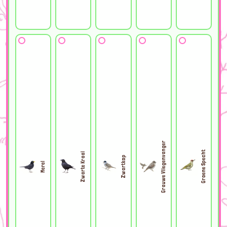
Grauwe Vliegenvanger
Groene Specht
Zwarte Kraai
Zwartkop
Merel