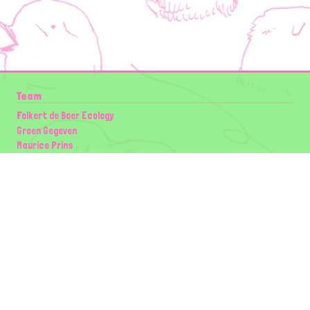
Team
Folkert de Boer Ecology
Groen Gegeven
Maurice Prins
Lowland Ecology Network
Design en Illustraties
Timon Vader
Elwin van der Kolk
volg ons:
Partners
Wilder Land
Gemeente Utrecht
Biodiversiteit | Rotterdam.nl