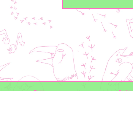
Team
Design 
Folkert de Boer Ecology
Timon V
Groen Gegeven
Elwin va
Maurice Prins
volg ons
Lowland Ecology Network