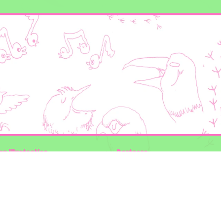
en Illustraties
Partners
ader
Wilder Land
Gemeente Utrecht
n der Kolk
Biodiversiteit | Rotterdam.nl
ODU natuur en duurzaamheidscentra
:
The Green Mile