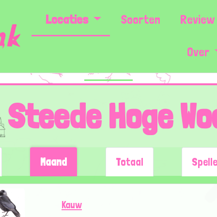
Locaties
Soorten
Review 
Over
Steede Hoge Wo
Maand
Totaal
Spell
Kauw