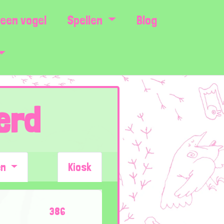
een vogel
Spellen
Blog
erd
en
Kiosk
386