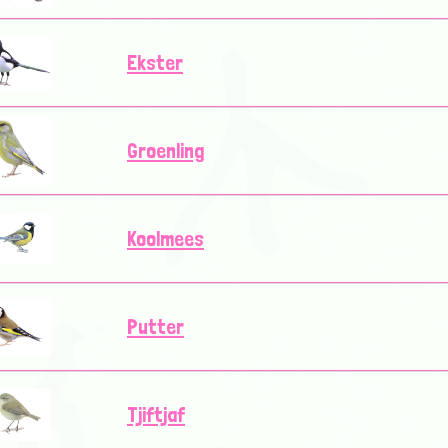
Ekster
Groenling
Koolmees
Putter
Tjiftjaf