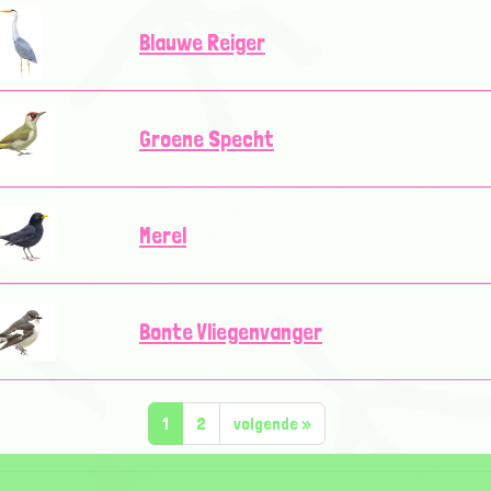
Blauwe Reiger
Groene Specht
Merel
Bonte Vliegenvanger
1
2
volgende
»