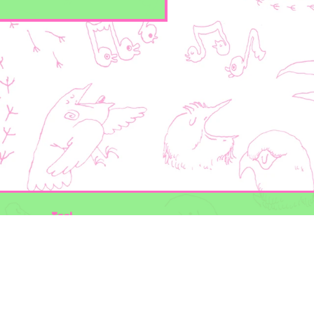
Taal
Mogelijk gemaakt door
BirdNET-Pi