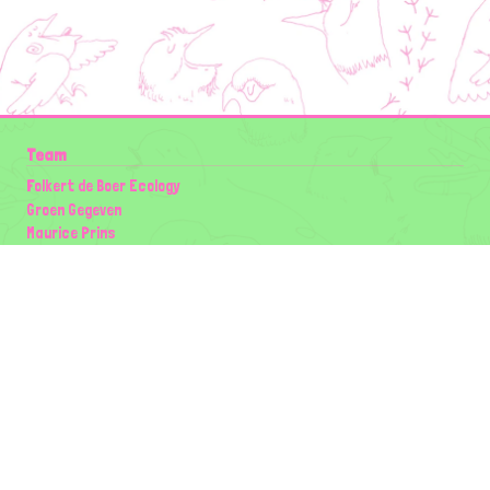
Team
Folkert de Boer Ecology
Groen Gegeven
Maurice Prins
Lowland Ecology Network
Design en Illustraties
Timon Vader
Elwin van der Kolk
volg ons:
Partners
Wilder Land
Gemeente Utrecht