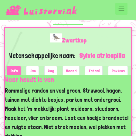
Zwartkop
Wetenschappelijke naam:
Sylvia atricapilla
Info
Live
Dag
Maand
Totaal
Reviews
Waar houdt ie van
Rommelige randen en veel groen. Struweel, hagen,
tuinen met dichte bosjes, parken met ondergroei.
Maak het ‘m makkelijk: plant meidoorn, sleedoorn,
hazelaar, vlier en braam. Laat een hoekje brandnetel
en ruigte staan. Niet strak maaien, wel plekken met