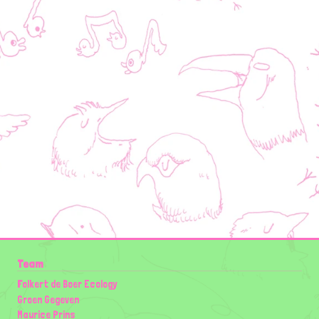
Team
Folkert de Boer Ecology
Groen Gegeven
Maurice Prins