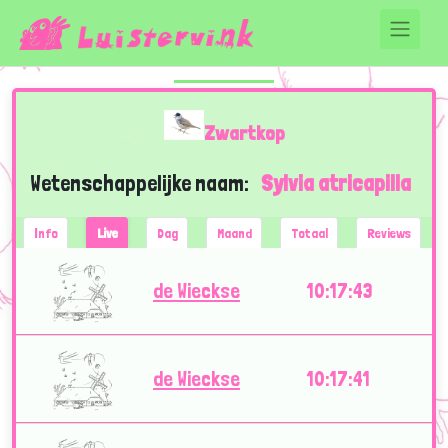
Zwartkop
Wetenschappelijke naam:
Sylvia atricapilla
Info
Live
Dag
Maand
Totaal
Reviews
de Wieckse
10:17:43
de Wieckse
10:17:41