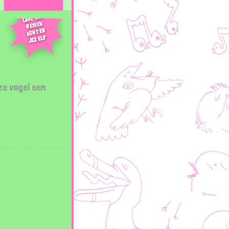
LAAT EEN
REVIEW
ACHTER
JEZELF
ze vogel een