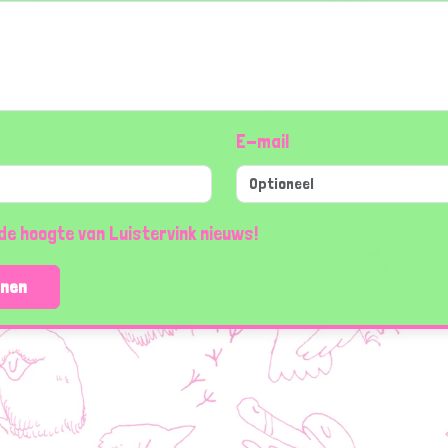
E-mail
de hoogte van Luistervink nieuws!
enen