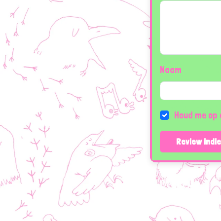
Naam
Houd me op 
Review indi