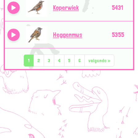
Koperwiek
5431
Heggenmus
5355
1
2
3
4
5
6
volgende
»