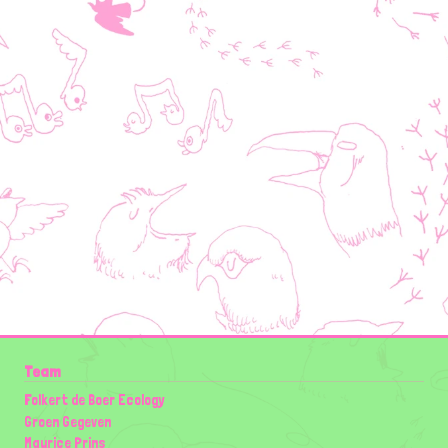
Team
Folkert de Boer Ecology
Groen Gegeven
Maurice Prins