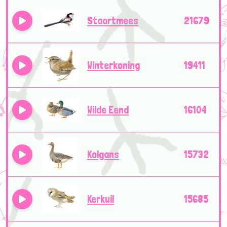
Staartmees
21679
Winterkoning
19411
Wilde Eend
16104
Kolgans
15732
Kerkuil
15685