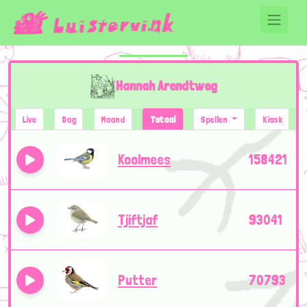
Hannah Arendtweg
Live
Dag
Maand
Totaal
Spellen
Kiosk
Koolmees
158421
Tjiftjaf
93041
Putter
70793