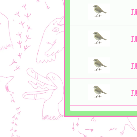
Tj
Tj
Tj
Tj