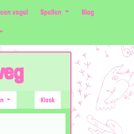
een vogel
Spellen
Blog
weg
en
Kiosk