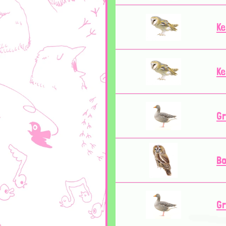
Ke
Ke
G
Bo
G