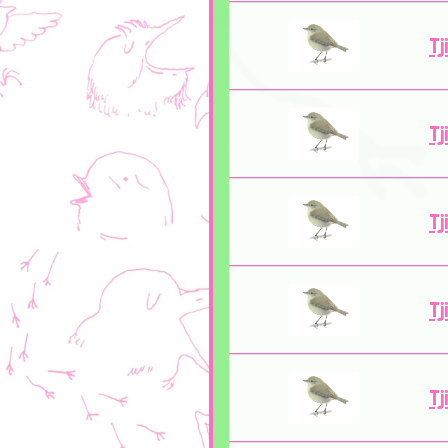
Tj
Tj
Tj
Tj
Tj