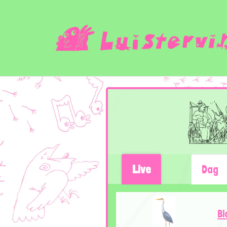
Live
Dag
Bl