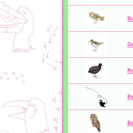
Ke
Oe
M
R
Bo