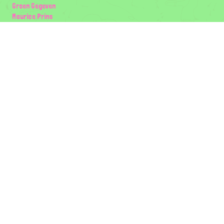
Groen Gegeven
Maurice Prins
Lowland Ecology Network
Design en Illustraties
Timon Vader
Elwin van der Kolk
volg ons:
Partners
Wilder Land
Gemeente Utrecht
Biodiversiteit | Rotterdam.nl
ODU natuur en duurzaamheidscentra
The Green Mile
Taal
Mogelijk gemaakt door
BirdNET-Pi