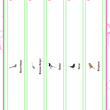
Blauwe Reiger
Staartmees
Ringmus
Ekster
Merel