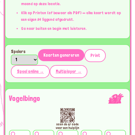
maand op deze locatie.
Klik op Printen (of bewaar als PDF) — elke kaart wordt op
een eigen A4 liggend afgedrukt.
Ga naar buiten en begin met luisteren.
Spelers
Kaarten genereren
Print
Speel online →
Multiplayer →
Vogelbingo
scan de qr code
voor een hulplijn