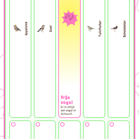
Scholekster
Tuinfluiter
Appelvink
Gaai
Vrije
vogel
Er is altijd
een vogel in
de buurt.