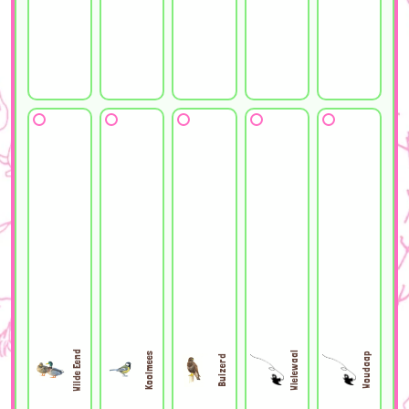
Wilde Eend
Wielewaal
Koolmees
Woudaap
Buizerd