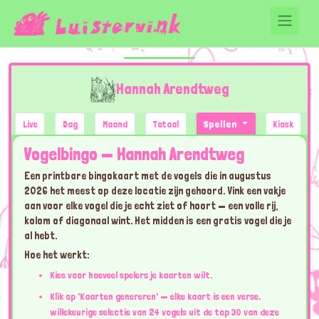
Hannah Arendtweg
Live
Dag
Maand
Totaal
Spellen
Kiosk
Vogelbingo — Hannah Arendtweg
Een printbare bingokaart met de vogels die in augustus
2026 het meest op deze locatie zijn gehoord. Vink een vakje
aan voor elke vogel die je echt ziet of hoort — een volle rij,
kolom of diagonaal wint. Het midden is een gratis vogel die je
al hebt.
Hoe het werkt:
Kies voor hoeveel spelers je kaarten wilt.
Klik op 'Kaarten genereren' — elke kaart is een verse,
willekeurige selectie van 24 vogels uit de top 30 van deze