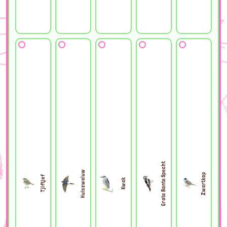
Grote Bonte Specht
Huiszwaluw
Zwartkop
Tjiftjaf
Kwak