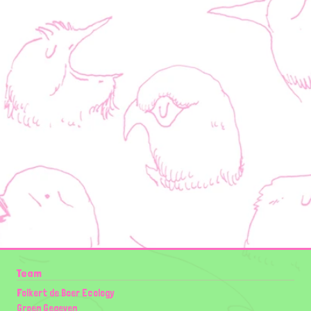
Team
Folkert de Boer Ecology
Groen Gegeven