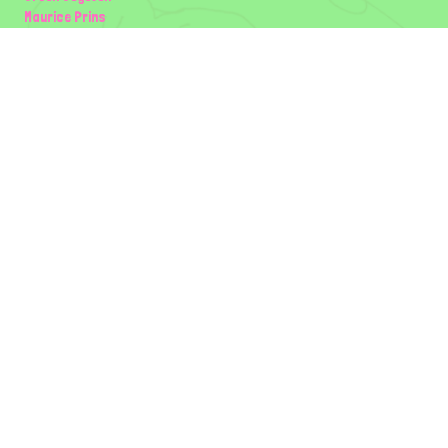
Maurice Prins
Lowland Ecology Network
Design en Illustraties
Timon Vader
Elwin van der Kolk
volg ons:
Partners
Wilder Land
Gemeente Utrecht
Biodiversiteit | Rotterdam.nl
ODU natuur en duurzaamheidscentra
The Green Mile
Taal
Mogelijk gemaakt door
BirdNET-Pi