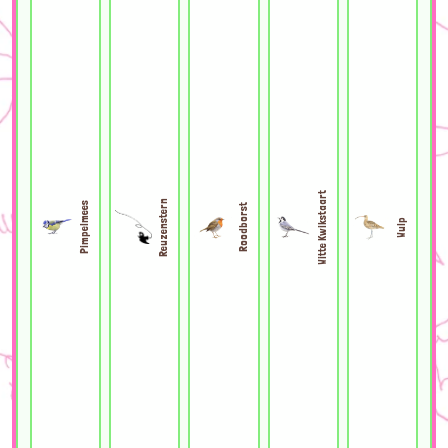
Witte Kwikstaart
Reuzenstern
Pimpelmees
Roodborst
Wulp